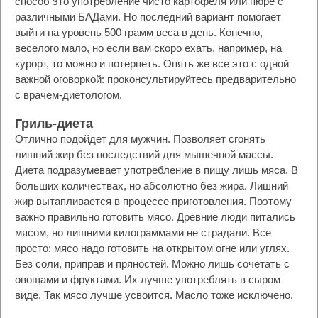
способ это употребление чисто картофеля или пюре с
различными БАДами. Но последний вариант помогает
выйти на уровень 500 грамм веса в день. Конечно,
веселого мало, но если вам скоро ехать, например, на
курорт, то можно и потерпеть. Опять же все это с одной
важной оговоркой: проконсультируйтесь предварительно
с врачем-диетологом.
Гриль-диета
Отлично подойдет для мужчин. Позволяет сгонять
лишний жир без последствий для мышечной массы.
Диета подразумевает употребление в пищу лишь мяса. В
больших количествах, но абсолютно без жира. Лишний
жир вытапливается в процессе приготовления. Поэтому
важно правильно готовить мясо. Древние люди питались
мясом, но лишними килограммами не страдали. Все
просто: мясо надо готовить на открытом огне или углях.
Без соли, приправ и пряностей. Можно лишь сочетать с
овощами и фруктами. Их лучше употреблять в сыром
виде. Так мясо лучше усвоится. Масло тоже исключено.