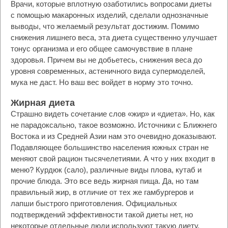
Врачи, которые вплотную озаботились вопросами диеты
с помощью макаронных изделий, сделали однозначные
выводы, что желаемый результат достижим. Помимо
снижения лишнего веса, эта диета существенно улучшает
тонус организма и его общее самочувствие в плане
здоровья. Причем вы не добьетесь, снижения веса до
уровня современных, астеничного вида супермоделей,
мука не даст. Но ваш вес войдет в норму это точно.
Жирная диета
Страшно видеть сочетание слов «жир» и «диета». Но, как
не парадоксально, такое возможно. Источники с Ближнего
Востока и из Средней Азии нам это очевидно доказывают.
Подавляющее большинство населения южных стран не
меняют свой рацион тысячелетиями. А что у них входит в
меню? Курдюк (сало), различные виды плова, кутаб и
прочие блюда. Это все ведь жирная пища. Да, но там
правильный жир, в отличие от тех же гамбургеров и
лапши быстрого приготовления. Официальных
подтверждений эффективности такой диеты нет, но
некоторые отдельные люди используют такую диету.