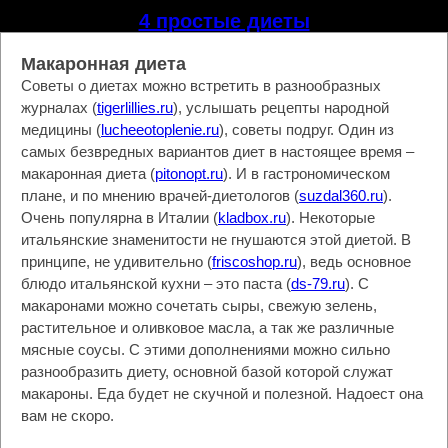
4 простые диеты
Макаронная диета
Советы о диетах можно встретить в разнообразных
журналах (
tigerlillies.ru
), услышать рецепты народной
медицины (
lucheeotoplenie.ru
), советы подруг. Один из
самых безвредных вариантов диет в настоящее время –
макаронная диета (
pitonopt.ru
). И в гастрономическом
плане, и по мнению врачей-диетологов (
suzdal360.ru
).
Очень популярна в Италии (
kladbox.ru
). Некоторые
итальянские знаменитости не гнушаются этой диетой. В
принципе, не удивительно (
friscoshop.ru
), ведь основное
блюдо итальянской кухни – это паста (
ds-79.ru
). С
макаронами можно сочетать сыры, свежую зелень,
растительное и оливковое масла, а так же различные
мясные соусы. С этими дополнениями можно сильно
разнообразить диету, основной базой которой служат
макароны. Еда будет не скучной и полезной. Надоест она
вам не скоро.